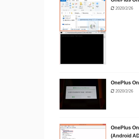
2020/2/26
OnePlu
2020/2/26
OnePlu
(Android AD