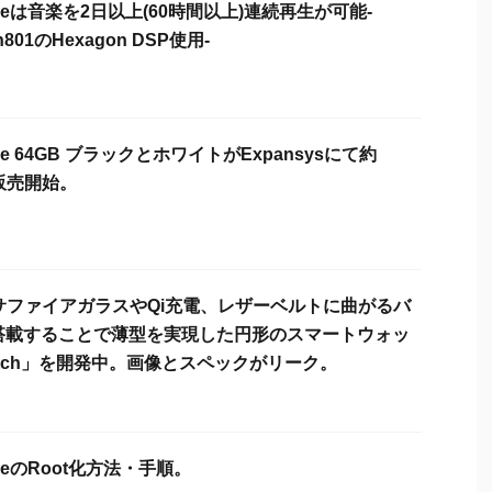
 Oneは音楽を2日以上(60時間以上)連続再生が可能-
n801のHexagon DSP使用-
 One 64GB ブラックとホワイトがExpansysにて約
で販売開始。
s、サファイアガラスやQi充電、レザーベルトに曲がるバ
搭載することで薄型を実現した円形のスマートウォッ
atch」を開発中。画像とスペックがリーク。
 OneのRoot化方法・手順。