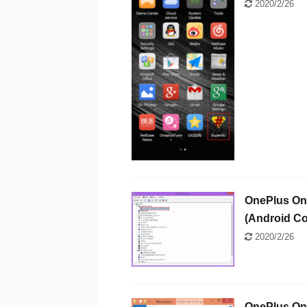
2020/2/26
OnePlu
(Android C
2020/2/26
OnePlus