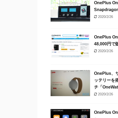
OnePlus
Snapdrago
2020/2/26
OnePlus
48,000円
2020/2/26
OnePlu
ッテリーを
チ「OneW
2020/2/26
OnePlus