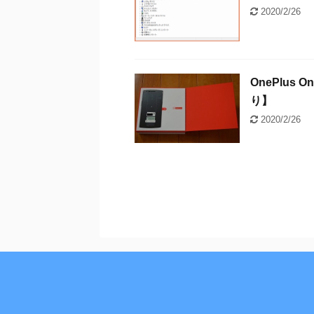
2020/2/26
OnePlu
り】
2020/2/26