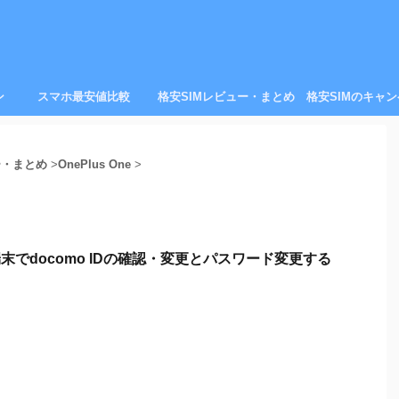
ン
スマホ最安値比較
格安SIMレビュー・まとめ
格安SIMのキャ
ー・まとめ
>
OnePlus One
>
端末でdocomo IDの確認・変更とパスワード変更する