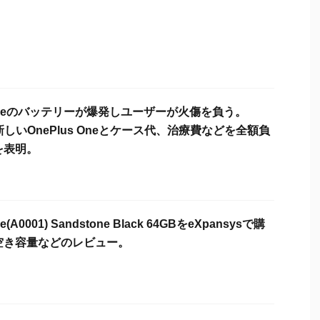
s Oneのバッテリーが爆発しユーザーが火傷を負う。
は新しいOnePlus Oneとケース代、治療費などを全額負
を表明。
ne(A0001) Sandstone Black 64GBをeXpansysで購
空き容量などのレビュー。