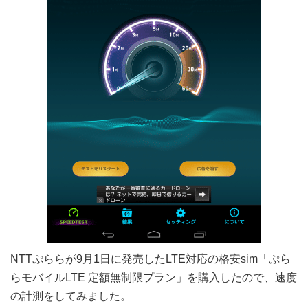
NTTぷららが9月1日に発売したLTE対応の格安sim「ぷら
らモバイルLTE 定額無制限プラン」を購入したので、速度
の計測をしてみました。