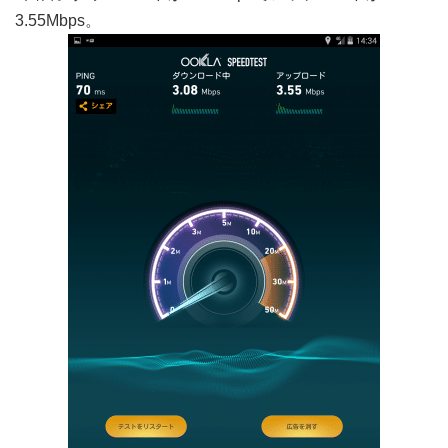
3.55Mbps。