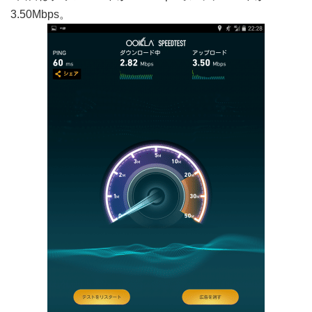
3.50Mbps。