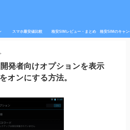
ン
スマホ最安値比較
格安SIMレビュー・まとめ
格安SIMのキャ
>
13)の開発者向けオプションを表示
グをオンにする方法。