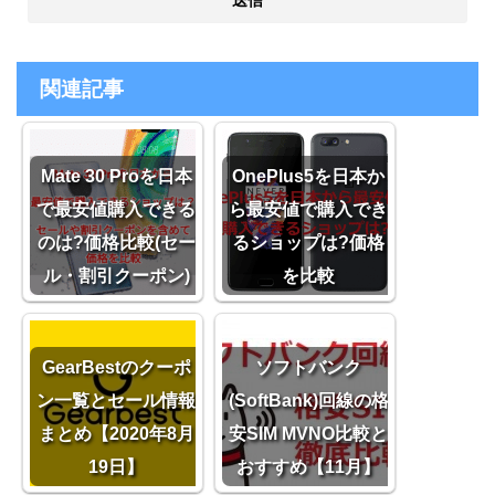
関連記事
Mate 30 Proを日本
OnePlus5を日本か
で最安値購入できる
ら最安値で購入でき
のは?価格比較(セー
るショップは?価格
ル・割引クーポン)
を比較
GearBestのクーポ
ソフトバンク
ン一覧とセール情報
(SoftBank)回線の格
まとめ【2020年8月
安SIM MVNO比較と
19日】
おすすめ【11月】