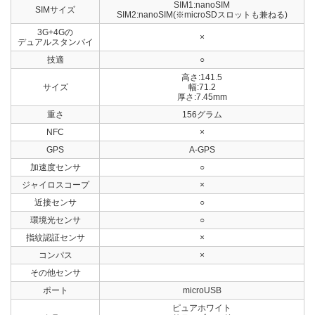
SIM1:nanoSIM
SIMサイズ
SIM2:nanoSIM(※microSDスロットも兼ねる)
3G+4Gの
×
デュアルスタンバイ
技適
○
高さ:141.5
サイズ
幅:71.2
厚さ:7.45mm
重さ
156グラム
NFC
×
GPS
A-GPS
加速度センサ
○
ジャイロスコープ
×
近接センサ
○
環境光センサ
○
指紋認証センサ
×
コンパス
×
その他センサ
ポート
microUSB
ピュアホワイト