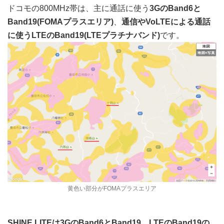
ドコモの800MHz帯は、主に通話に使う
3GのBand6と
Band19(FOMAプラスエリア)
、
通信やVoLTEによる通話
に使うLTEのBand19(LTEプラチナバンド)
です。
黄色い部分がFOMAプラスエリア
SHINE LITEは3GのBand6とBand19、LTEのBand19の