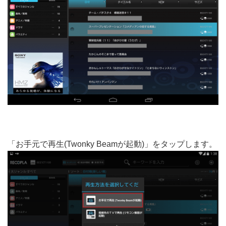
「お手元で再生(Twonky Beamが起動)」をタップします。