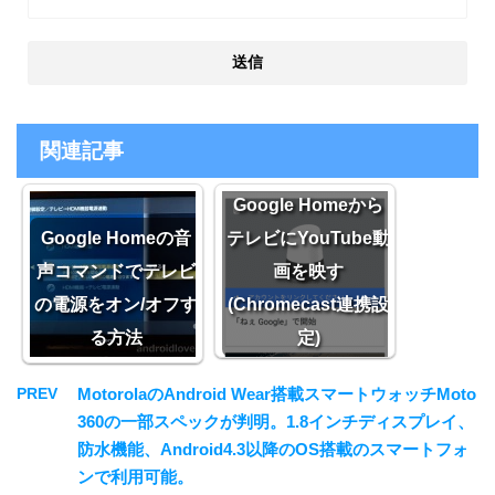
関連記事
Google Homeから
Google Homeの音
テレビにYouTube動
声コマンドでテレビ
画を映す
の電源をオン/オフす
(Chromecast連携設
る方法
定)
PREV
MotorolaのAndroid Wear搭載スマートウォッチMoto
360の一部スペックが判明。1.8インチディスプレイ、
防水機能、Android4.3以降のOS搭載のスマートフォ
ンで利用可能。