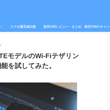
ン
スマホ最安値比較
格安SIMレビュー・まとめ
格安SIMのキャ
>
) LTEモデルのWi-Fiテザリン
機能を試してみた。