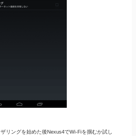
ルのテザリングを始めた後Nexus4でWi-Fiを掴むか試し