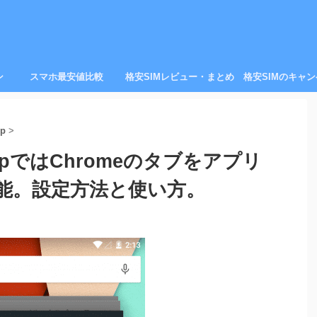
ン
スマホ最安値比較
格安SIMレビュー・まとめ
格安SIMのキャ
op
>
llipopではChromeのタブをアプリ
能。設定方法と使い方。