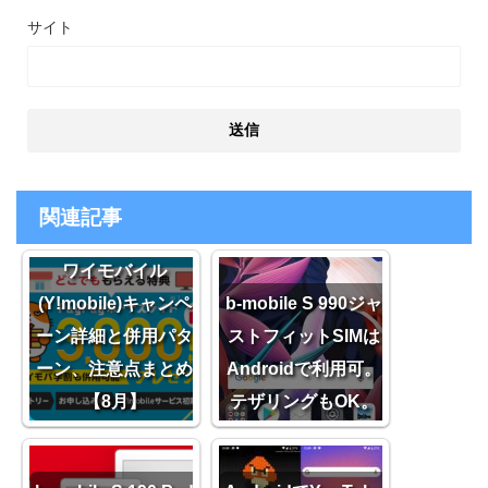
サイト
関連記事
ワイモバイル
(Y!mobile)キャンペ
b-mobile S 990ジャ
ーン詳細と併用パタ
ストフィットSIMは
ーン、注意点まとめ
Androidで利用可。
【8月】
テザリングもOK。