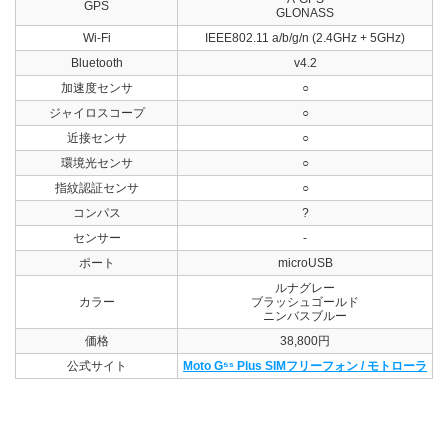
GPS
GLONASS
Wi-Fi
IEEE802.11 a/b/g/n (2.4GHz + 5GHz)
Bluetooth
v4.2
加速度センサ
○
ジャイロスコープ
○
近接センサ
○
環境光センサ
○
指紋認証センサ
○
コンパス
?
センサー
-
ポート
microUSB
ルナグレー
カラー
ブラッシュゴールド
ニンバスブルー
価格
38,800円
公式サイト
Moto G⁵ˢ Plus SIMフリーフォン / モトローラ