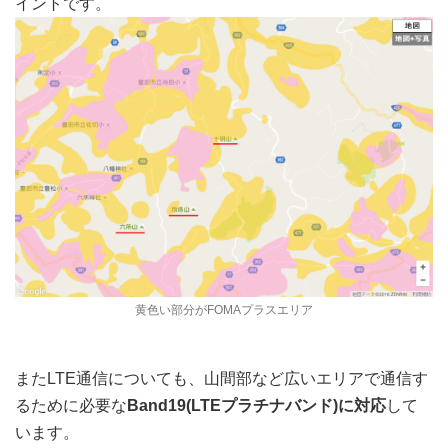
イントです。
黄色い部分がFOMAプラスエリア
またLTE通信についても、山間部など広いエリアで通信す
るために必要な
Band19(LTEプラチナバンド)に対応
して
います。