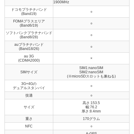
1900MHz
ドコモプラチナバンド
○
(Band19)
FOMAプラスエリア
○
(Band6/19)
ソフトバンクプラチナバンド
○
(Band8/28)
auプラチナバンド
○
(Band18/26)
au 3G
×
(CDMA2000)
SIM1:nanoSIM
SIMサイズ
SIM2:nanoSIM
(※microSDスロットも兼ねる)
3G+4Gの
○
デュアルスタンバイ
技適
○
高さ:153.5
サイズ
幅:76.2
厚さ:8.4mm
重さ
170グラム
NFC
○
A-GPS