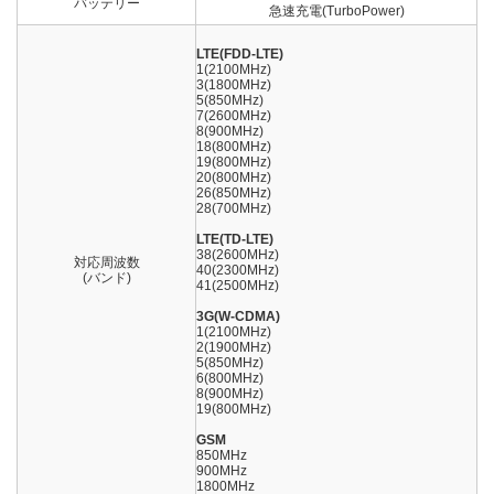
バッテリー
急速充電(TurboPower)
LTE(FDD-LTE)
1(2100MHz)
3(1800MHz)
5(850MHz)
7(2600MHz)
8(900MHz)
18(800MHz)
19(800MHz)
20(800MHz)
26(850MHz)
28(700MHz)
LTE(TD-LTE)
38(2600MHz)
対応周波数
40(2300MHz)
(バンド)
41(2500MHz)
3G(W-CDMA)
1(2100MHz)
2(1900MHz)
5(850MHz)
6(800MHz)
8(900MHz)
19(800MHz)
GSM
850MHz
900MHz
1800MHz