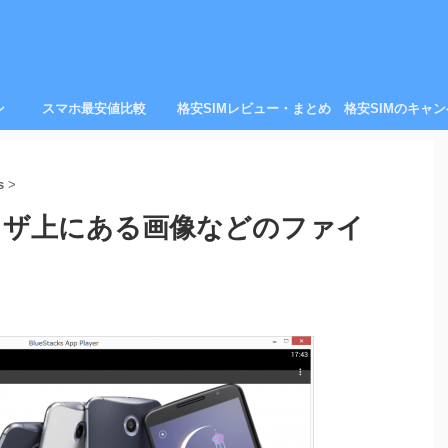
ン
スマホ最安値比較
格安SIMレビュー・まとめ
格安SIMのキャ
s
>
ブラウザ上にある画像などのファイ