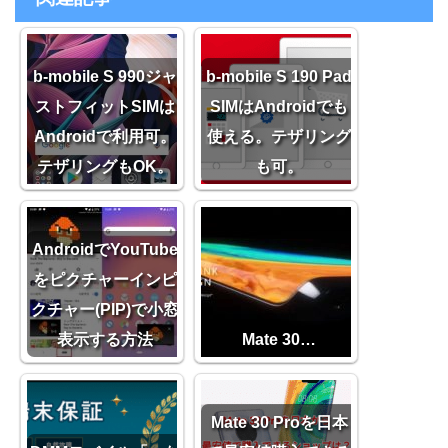
b-mobile S 990ジャ
b-mobile S 190 Pad
ストフィットSIMは
SIMはAndroidでも
Androidで利用可。
使える。テザリング
テザリングもOK。
も可。
AndroidでYouTube
をピクチャーインピ
クチャー(PIP)で小窓
表示する方法
Mate 30…
Mate 30 Proを日本