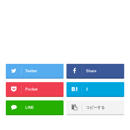
Twitter
Share
Pocket
2
LINE
コピーする