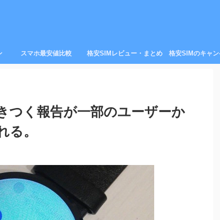
ン
スマホ最安値比較
格安SIMレビュー・まとめ
格安SIMのキャ
が焼きつく報告が一部のユーザーか
れる。