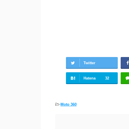
Twitter
Hatena
32
-
Moto 360