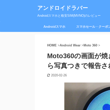
アンドロイドラバー
Androidスマホと格安SIM(MVNO)のレビュー
Androidスマホ
スマホセール・クーポ
HOME
>
Android Wear
>
Moto 360
>
Moto360の画面
ら写真つきで報告さ
2020-02-26