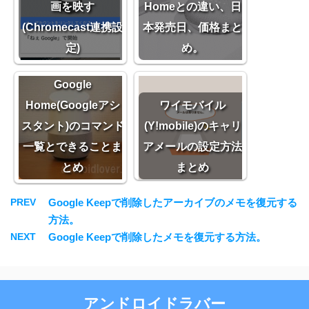
画を映す
Homeとの違い、日
(Chromecast連携設
本発売日、価格まと
定)
め。
Google
Home(Googleアシ
ワイモバイル
スタント)のコマンド
(Y!mobile)のキャリ
一覧とできることま
アメールの設定方法
とめ
まとめ
PREV
Google Keepで削除したアーカイブのメモを復元する
方法。
NEXT
Google Keepで削除したメモを復元する方法。
アンドロイドラバー