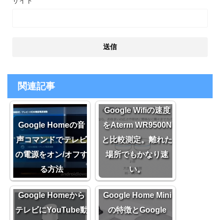
サイト
関連記事
Google Wifiの速度
Google Homeの音
をAterm WR9500N
声コマンドでテレビ
と比較測定。離れた
の電源をオン/オフす
場所でもかなり速
る方法
い。
Google Homeから
Google Home Mini
テレビにYouTube動
の特徴とGoogle