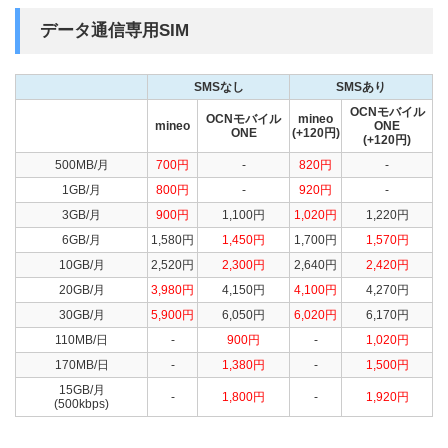
データ通信専用SIM
SMSなし
SMSあり
OCNモバイル
OCNモバイル
mineo
mineo
ONE
ONE
(+120円)
(+120円)
500MB/月
700円
-
820円
-
1GB/月
800円
-
920円
-
3GB/月
900円
1,100円
1,020円
1,220円
6GB/月
1,580円
1,450円
1,700円
1,570円
10GB/月
2,520円
2,300円
2,640円
2,420円
20GB/月
3,980円
4,150円
4,100円
4,270円
30GB/月
5,900円
6,050円
6,020円
6,170円
110MB/日
-
900円
-
1,020円
170MB/日
-
1,380円
-
1,500円
15GB/月
-
1,800円
-
1,920円
(500kbps)