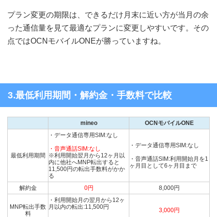
プラン変更の期限は、できるだけ月末に近い方が当月の余
った通信量を見て最適なプランに変更しやすいです。その
点ではOCNモバイルONEが勝っていますね。
3.最低利用期間・解約金・手数料で比較
mineo
OCNモバイルONE
・データ通信専用SIM:なし
・データ通信専用SIM:なし
・音声通話SIM:なし
最低利用期間
※利用開始翌月から12ヶ月以
・音声通話SIM:利用開始月を1
内に他社へMNP転出すると
ヶ月目として6ヶ月目まで
11,500円の転出手数料がかか
る
解約金
0円
8,000円
・利用開始月の翌月から12ヶ
MNP転出手数
月以内の転出:11,500円
3,000円
料