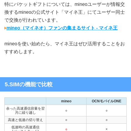
特にパケットギフトについては、mineoユーザーが情報交
換するmineoの公式サイト「マイネ王」にてユーザー同士
で交換が行われています。
mineo（マイネオ）ファンの集まるサイト - マイネ王
mineoを使い始めたら、マイネ王はぜひ活用することをお
すすめします。
5.SIMの機能で比較
mineo
OCNモバイルONE
余った高速通信容量を翌
○
○
月に繰り越し
高速と低速の切り替え
○
○
低速時の高速通信
○
×