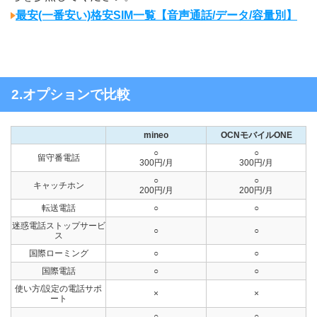
最安(一番安い)格安SIM一覧【音声通話/データ/容量別】
2.オプションで比較
mineo
OCNモバイルONE
○
○
留守番電話
300円/月
300円/月
○
○
キャッチホン
200円/月
200円/月
転送電話
○
○
迷惑電話ストップサービ
○
○
ス
国際ローミング
○
○
国際電話
○
○
使い方/設定の電話サポ
×
×
ート
○
○