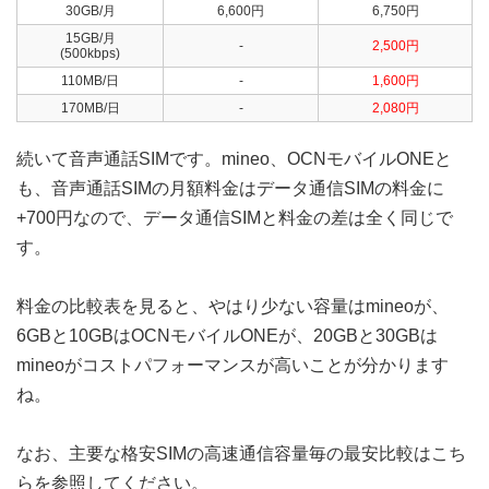
30GB/月
6,600円
6,750円
15GB/月
-
2,500円
(500kbps)
110MB/日
-
1,600円
170MB/日
-
2,080円
続いて音声通話SIMです。mineo、OCNモバイルONEと
も、音声通話SIMの月額料金はデータ通信SIMの料金に
+700円なので、データ通信SIMと料金の差は全く同じで
す。
料金の比較表を見ると、やはり少ない容量はmineoが、
6GBと10GBはOCNモバイルONEが、20GBと30GBは
mineoがコストパフォーマンスが高いことが分かります
ね。
なお、主要な格安SIMの高速通信容量毎の最安比較はこち
らを参照してください。