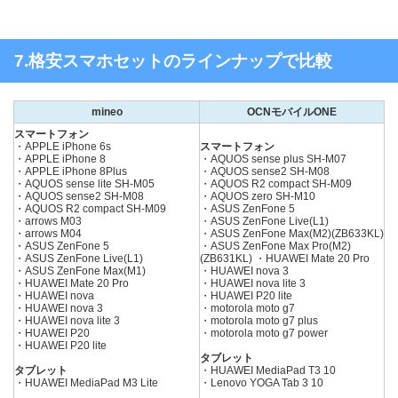
7.格安スマホセットのラインナップで比較
mineo
OCNモバイルONE
スマートフォン
・APPLE iPhone 6s
スマートフォン
・APPLE iPhone 8
・AQUOS sense plus SH-M07
・APPLE iPhone 8Plus
・AQUOS sense2 SH-M08
・AQUOS sense lite SH-M05
・AQUOS R2 compact SH-M09
・AQUOS sense2 SH-M08
・AQUOS zero SH-M10
・AQUOS R2 compact SH-M09
・ASUS ZenFone 5
・arrows M03
・ASUS ZenFone Live(L1)
・arrows M04
・ASUS ZenFone Max(M2)(ZB633KL)
・ASUS ZenFone 5
・ASUS ZenFone Max Pro(M2)
・ASUS ZenFone Live(L1)
(ZB631KL) ・HUAWEI Mate 20 Pro
・ASUS ZenFone Max(M1)
・HUAWEI nova 3
・HUAWEI Mate 20 Pro
・HUAWEI nova lite 3
・HUAWEI nova
・HUAWEI P20 lite
・HUAWEI nova 3
・motorola moto g7
・HUAWEI nova lite 3
・motorola moto g7 plus
・HUAWEI P20
・motorola moto g7 power
・HUAWEI P20 lite
タブレット
タブレット
・HUAWEI MediaPad T3 10
・HUAWEI MediaPad M3 Lite
・Lenovo YOGA Tab 3 10