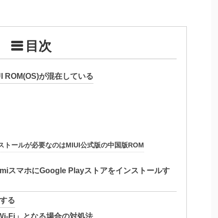
目次
I ROM(OS)が混在している
インストールが必要なのはMIUI公式版の中国版ROM
miスマホにGoogle Playストアをインストールす
ンする
for Wi-Fi」となる場合の対処法