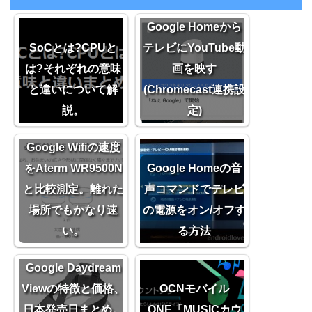
Google Homeから
SoCとは?CPUと
テレビにYouTube動
は?それぞれの意味
画を映す
と違いについて解
(Chromecast連携設
説。
定)
Google Wifiの速度
をAterm WR9500N
Google Homeの音
と比較測定。離れた
声コマンドでテレビ
場所でもかなり速
の電源をオン/オフす
い。
る方法
Google Daydream
Viewの特徴と価格、
OCNモバイル
日本発売日まとめ。
ONE「MUSICカウ