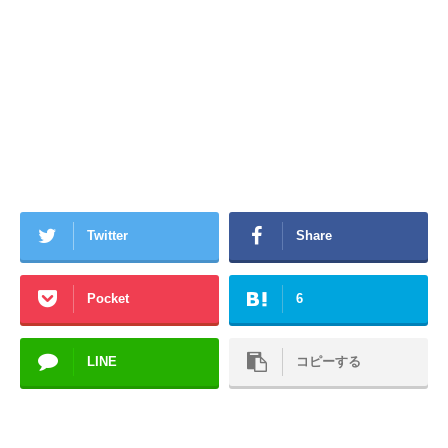
Twitter
Share
Pocket
6
LINE
コピーする