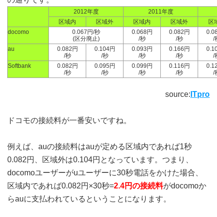
2012年度
2011年度
区域内
区域外
区域内
区域外
区
docomo
0.067円/秒
0.068円
0.082円
0.0
(区分廃止)
/秒
/秒
/
au
0.082円
0.104円
0.093円
0.166円
0.1
/秒
/秒
/秒
/秒
/
Softbank
0.082円
0.095円
0.099円
0.116円
0.1
/秒
/秒
/秒
/秒
/
source:
ITpro
ドコモの接続料が一番安いですね。
例えば、auの接続料はauが定める区域内であれば1秒
0.082円、区域外は0.104円となっています。つまり、
docomoユーザーがuユーザーに30秒電話をかけた場合、
区域内であれば0.082円×30秒=
2.4円の接続料
がdocomoか
らauに支払われているということになります。