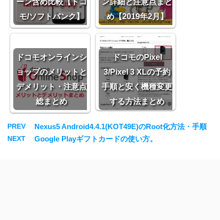
ーン含め比較【ドコ
ン詳細と注意点まと
モ/ソフトバンク】
め【2019年2月】
ドコモオンラインシ
ドコモのPixel
ョップのメリットと
3/Pixel 3 XLの予約
デメリット・注意点
手順と安く機種変更
総まとめ
する方法まとめ
PREV
Nexus5 Android4.4.1(KOT49E)のRoot化方法・手順
NEXT
Google Playギフトカードの使い方。