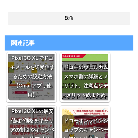
関連記事
Pixel 3/3 XLでドコ
モメールを送受信す
ドコモのウェルカム
るための設定方法
スマホ割の詳細とメ
【Gmailアプリ使
リット、注意点やデ
用】
メリット総まとめ
Pixel 3/3 XLの最安
値は?価格をキャリ
ドコモオンラインシ
アの割引やキャンペ
ョップのキャンペー