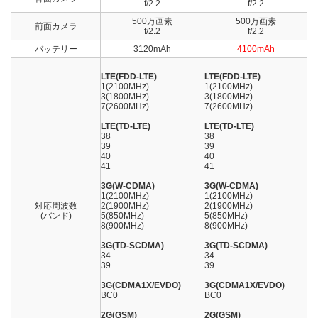
f/2.2
f/2.2
500万画素
500万画素
前面カメラ
f/2.2
f/2.2
バッテリー
3120mAh
4100mAh
LTE(FDD-LTE)
LTE(FDD-LTE)
1(2100MHz)
1(2100MHz)
3(1800MHz)
3(1800MHz)
7(2600MHz)
7(2600MHz)
LTE(TD-LTE)
LTE(TD-LTE)
38
38
39
39
40
40
41
41
3G(W-CDMA)
3G(W-CDMA)
1(2100MHz)
1(2100MHz)
対応周波数
2(1900MHz)
2(1900MHz)
(バンド)
5(850MHz)
5(850MHz)
8(900MHz)
8(900MHz)
3G(TD-SCDMA)
3G(TD-SCDMA)
34
34
39
39
3G(CDMA1X/EVDO)
3G(CDMA1X/EVDO)
BC0
BC0
2G(GSM)
2G(GSM)