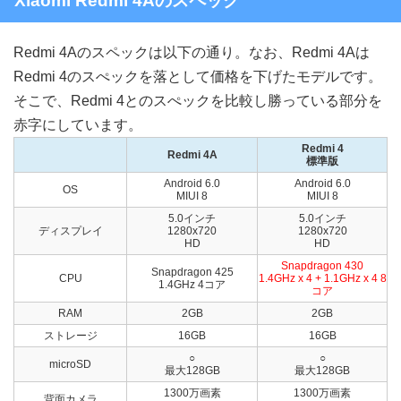
Xiaomi Redmi 4Aのスペック
Redmi 4Aのスペックは以下の通り。なお、Redmi 4Aは
Redmi 4のスぺックを落として価格を下げたモデルです。
そこで、Redmi 4とのスぺックを比較し勝っている部分を
赤字にしています。
Redmi 4
Redmi 4A
標準版
Android 6.0
Android 6.0
OS
MIUI 8
MIUI 8
5.0インチ
5.0インチ
ディスプレイ
1280x720
1280x720
HD
HD
Snapdragon 430
Snapdragon 425
CPU
1.4GHz x 4 + 1.1GHz x 4 8
1.4GHz 4コア
コア
RAM
2GB
2GB
ストレージ
16GB
16GB
○
○
microSD
最大128GB
最大128GB
1300万画素
1300万画素
背面カメラ