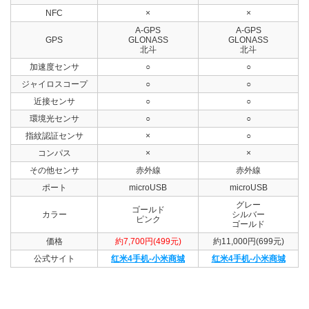
NFC
×
×
A-GPS
A-GPS
GPS
GLONASS
GLONASS
北斗
北斗
加速度センサ
○
○
ジャイロスコープ
○
○
近接センサ
○
○
環境光センサ
○
○
指紋認証センサ
×
○
コンパス
×
×
その他センサ
赤外線
赤外線
ポート
microUSB
microUSB
グレー
ゴールド
カラー
シルバー
ピンク
ゴールド
価格
約7,700円(499元)
約11,000円(699元)
公式サイト
红米4手机-小米商城
红米4手机-小米商城