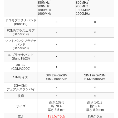
850MHz
850MHz
900MHz
900MHz
1800MHz
1800MHz
1900MHz
1900MHz
ドコモプラチナバンド
×
×
(Band19)
FOMAプラスエリア
×
×
(Band6/19)
ソフトバンクプラチナ
バンド
×
×
(Band8/28)
auプラチナバンド
×
×
(Band18/26)
au 3G
○
○
(CDMA2000)
SIM1:microSIM
SIM1:microSIM
SIMサイズ
SIM2:nanoSIM
SIM2:nanoSIM
3G+4Gの
×
×
デュアルスタンバイ
技適
×
×
高さ:139.5
高さ:141.3
サイズ
幅:70.4
幅:69.6
厚さ:8.5 mm
厚さ:8.9 mm
重さ
131.5グラム
156グラム