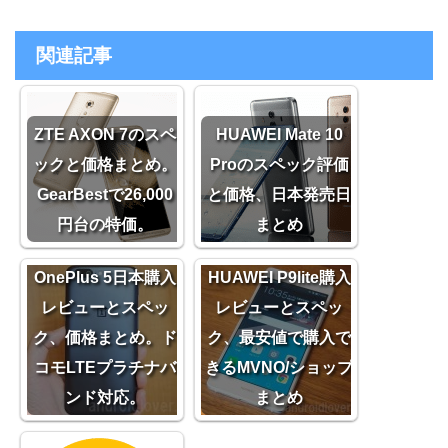
関連記事
ZTE AXON 7のスペ
HUAWEI Mate 10
ックと価格まとめ。
Proのスペック評価
GearBestで26,000
と価格、日本発売日
円台の特価。
まとめ
OnePlus 5日本購入
HUAWEI P9lite購入
レビューとスペッ
レビューとスペッ
ク、価格まとめ。ド
ク、最安値で購入で
コモLTEプラチナバ
きるMVNO/ショップ
ンド対応。
まとめ