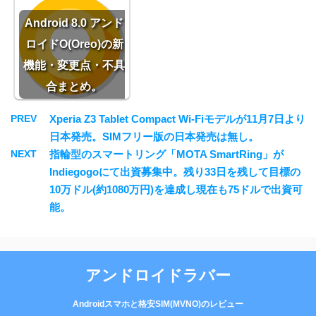
Android 8.0 アンド
ロイドO(Oreo)の新
機能・変更点・不具
合まとめ。
PREV
Xperia Z3 Tablet Compact Wi-Fiモデルが11月7日より
日本発売。SIMフリー版の日本発売は無し。
NEXT
指輪型のスマートリング「MOTA SmartRing」が
Indiegogoにて出資募集中。残り33日を残して目標の
10万ドル(約1080万円)を達成し現在も75ドルで出資可
能。
アンドロイドラバー
Androidスマホと格安SIM(MVNO)のレビュー