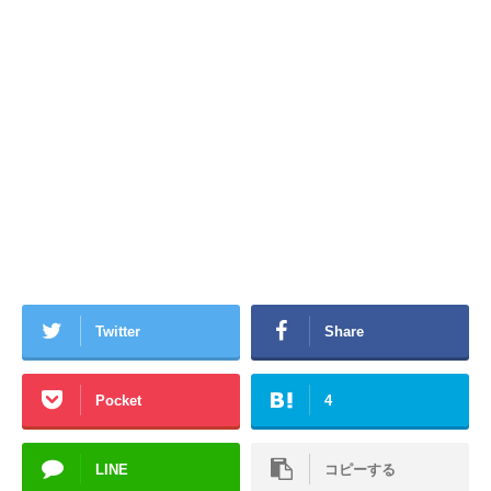
Twitter
Share
Pocket
4
LINE
コピーする