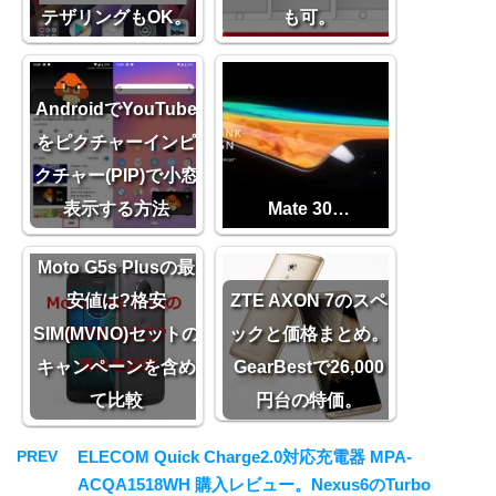
テザリングもOK。
も可。
AndroidでYouTube
をピクチャーインピ
クチャー(PIP)で小窓
表示する方法
Mate 30…
Moto G5s Plusの最
安値は?格安
ZTE AXON 7のスペ
SIM(MVNO)セットの
ックと価格まとめ。
キャンペーンを含め
GearBestで26,000
て比較
円台の特価。
PREV
ELECOM Quick Charge2.0対応充電器 MPA-
ACQA1518WH 購入レビュー。Nexus6のTurbo