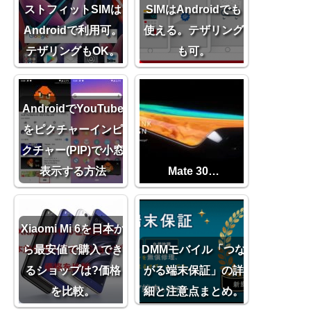
ストフィットSIMは
SIMはAndroidでも
Androidで利用可。
使える。テザリング
テザリングもOK。
も可。
AndroidでYouTube
をピクチャーインピ
クチャー(PIP)で小窓
表示する方法
Mate 30…
Xiaomi Mi 6を日本か
ら最安値で購入でき
DMMモバイル「つな
るショップは?価格
がる端末保証」の詳
を比較。
細と注意点まとめ。