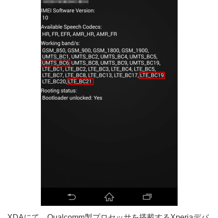
XDAにて、Qualcomm製プロセッサを搭載するXperiaデバ