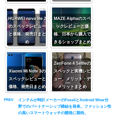
HUAWEI nova lite 2
MAZE Alphaのスペ
のスペックレビュー
ックレビューと価
と価格、発売日まと
格、日本から購入で
め
きるショップまとめ
ZenFone 4 Selfieの
Xiaomi Mi Note 3の
スペックと実機レビ
スペックレビューと
ュー、メリット・デ
価格、発売日まとめ
メリットまとめ
PREV
インテルが時計メーカーのFossilとAndroid Wear分
野でのパートナーシップ締結を発表。ファッション性
の高いスマートウォッチの開発に期待。