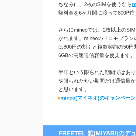
ちなみに、2枚のSIMを使うなら
m
額料金を6ヶ月間に渡って800
さらにmineoでは、2枚以上のS
かれます。mineoのドコモプラン
は800円の割引と複数契約の50
6GBの高速通信容量を使えます。
半年という限られた期間ではあり
や限られた短い期間だけ通信量が増
と思います。
mineo(マイネオ)のキャンペ
FREETEL 雅(MIYABI