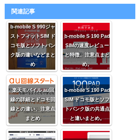
関連記事
b-mobile S 990ジャ
ストフィットSIM ド
b-mobile S 190 Pad
コモ版とソフトバン
SIMの速度レビュー
ク版の違いなどまと
と特徴、注意点まと
め
め。
楽天モバイル au回
b-mobile S 190 Pad
線の詳細とドコモ回
SIM ドコモ版とソフ
線との違い、注意点
トバンク版の共通点
まとめ
と違いまとめ。