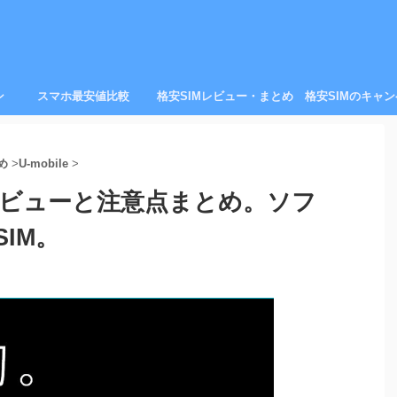
ン
スマホ最安値比較
格安SIMレビュー・まとめ
格安SIMのキャ
め
>
U-mobile
>
速度レビューと注意点まとめ。ソフ
IM。