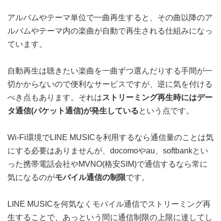
アルバムやテーマ単位で一曲再生すると、その曲以降のア
ルバムやテーマ内の楽曲が自動で再生される仕組みになっ
ています。
自動再生は聴きたい楽曲を一曲ずつ選んだりする手間が一
切かからないので便利なサービスですが、逆に気を付ける
べき点もあります。それは
ストリーミング再生時にはデー
タ通信(パケット通信)が発生している
という点です。
Wi-Fi環境でLINE MUSICを利用するなら通信量のことは気
にする必要はありませんが、docomoやau、softbankとい
った携帯電話会社やMVNO(格安SIM)で通信するなら常に
気になるのが
モバイル通信の制限
です。
LINE MUSICを何気なくモバイル通信でストリーミング再
生することで、あっという間に通信制限の上限に達してし