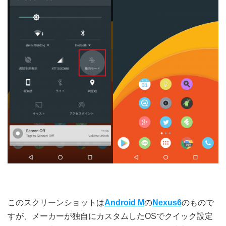
このスクリーンショットは
Android M
の
Nexus6
のもので
すが、メーカーが独自にカスタムしたOSでクイック設定