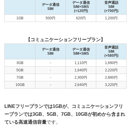
データ通信
音声通話
データ通信
SIM+SMS
SIM
SIM
(+120円)
(+700円)
1GB
500円
620円
1,200円
【コミュニケーションフリープラン】
音声通話
データ通信
データ通信
SIM
SIM
SIM+SMS
(+580円)
3GB
-
1,110円
1,690円
5GB
-
1,640円
2,220円
7GB
-
2,300円
2,880円
10GB
-
2,640円
3,220円
LINEフリープランでは1GBが、コミュニケーションフリ
ープランでは3GB、5GB、7GB、10GBが初めから含まれ
ている高速通信容量
です。