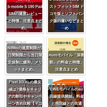
b-mobile S 190 Pad
ストフィットSIM ド
SIMの速度レビュー
コモ版とソフトバン
と特徴、注意点まと
ク版の違いなどまと
め。
め
NifMoの速度制限が3
日間制限から当日限
nuroモバイル「深夜
定規制に緩和。メリ
割」の料金と特徴、
ットまとめ。
注意点まとめ
Pixel 3/3 XLの最安
値は?価格をキャリ
LINEモバイルのau
アの割引やキャンペ
回線提供開始。料金
ーン含め比較【ドコ
と他回線との共通