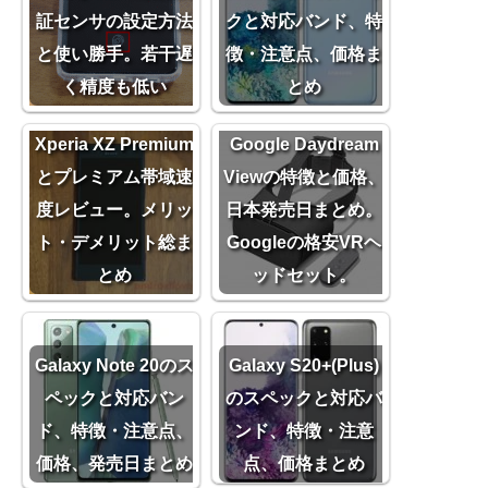
証センサの設定方法
クと対応バンド、特
と使い勝手。若干遅
徴・注意点、価格ま
く精度も低い
とめ
nuroモバイルの
Xperia XZ Premium
Google Daydream
とプレミアム帯域速
Viewの特徴と価格、
度レビュー。メリッ
日本発売日まとめ。
ト・デメリット総ま
Googleの格安VRヘ
とめ
ッドセット。
Galaxy Note 20のス
Galaxy S20+(Plus)
ペックと対応バン
のスペックと対応バ
ド、特徴・注意点、
ンド、特徴・注意
価格、発売日まとめ
点、価格まとめ