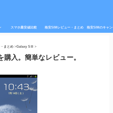
ン
スマホ最安値比較
格安SIMレビュー・まとめ
格安SIMのキャ
ー・まとめ
>
Galaxy SⅢ
>
-06D)を購入。簡単なレビュー。