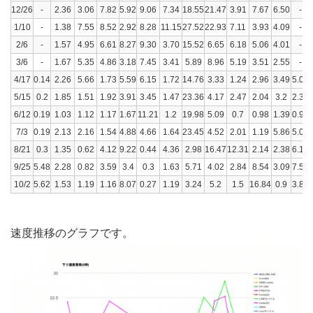
12/26
-
2.36
3.06
7.82
5.92
9.06
7.34
18.55
21.47
3.91
7.67
6.50
-
1/10
-
1.38
7.55
8.52
2.92
8.28
11.15
27.52
22.93
7.11
3.93
4.09
-
2/6
-
1.57
4.95
6.61
8.27
9.30
3.70
15.52
6.65
6.18
5.06
4.01
-
3/6
-
1.67
5.35
4.86
3.18
7.45
3.41
5.89
8.96
5.19
3.51
2.55
-
4/17
0.14
2.26
5.66
1.73
5.59
6.15
1.72
14.76
3.33
1.24
2.96
3.49
5.03
5/15
0.2
1.85
1.51
1.92
3.91
3.45
1.47
23.36
4.17
2.47
2.04
3.2
2.32
6/12
0.19
1.03
1.12
1.17
1.67
11.21
1.2
19.98
5.09
0.7
0.98
1.39
0.91
7/3
0.19
2.13
2.16
1.54
4.88
4.66
1.64
23.45
4.52
2.01
1.19
5.86
5.00
8/21
0.3
1.35
0.62
4.12
9.22
0.44
4.36
2.98
16.47
12.31
2.14
2.38
6.16
9/25
5.48
2.28
0.82
3.59
3.4
0.3
1.63
5.71
4.02
2.84
8.54
3.09
7.53
10/2
5.62
1.53
1.19
1.16
8.07
0.27
1.19
3.24
5.2
1.5
16.84
0.9
3.83
速度推移のグラフです。