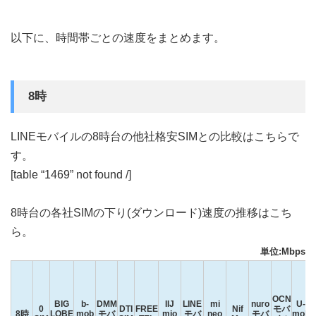
以下に、時間帯ごとの速度をまとめます。
8時
LINEモバイルの8時台の他社格安SIMとの比較はこちらで
す。
[table “1469” not found /]
8時台の各社SIMの下り(ダウンロード)速度の推移はこち
ら。
単位:Mbps
OCN
BIG
b-
DMM
IIJ
LINE
mi
nuro
U-
0
DTI
FREE
Nif
モバ
8時
LOBE
mob
モバ
mio
モバ
neo
モバ
mob