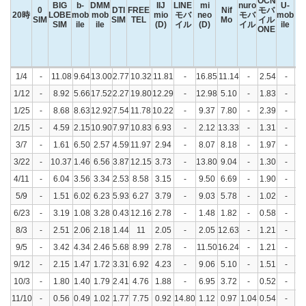
OCN
BIG
b-
DMM
IIJ
LINE
mi
nuro
U-
0
DTI
FREE
Nif
モバ
20時
LOBE
mob
mob
mio
モバ
neo
モバ
mob
SIM
SIM
TEL
Mo
イル
SIM
ile
ile
(D)
イル
(D)
イル
ile
ONE
プ
20時
0
BIG
b-
DMM
DTI
FREE
IIJ
LINE
mi
Nif
nuro
OCN
U-
イ
1/4
-
11.08
9.64
13.00
2.77
10.32
11.81
-
16.85
11.14
-
2.54
-
-
SIM
LOBE
mob
mob
SIM
TEL
mio
モバ
neo
Mo
モバ
モバ
mob
ン
SIM
ile
ile
(D)
イル
(D)
イル
イル
ile
バ
1/12
-
8.92
5.66
17.52
2.27
19.80
12.29
-
12.98
5.10
-
1.83
-
-
ONE
1/25
-
8.68
8.63
12.92
7.54
11.78
10.22
-
9.37
7.80
-
2.39
-
タ
-
プ
2/15
-
4.59
2.15
10.90
7.97
10.83
6.93
-
2.12
13.33
-
1.31
-
-
3/7
-
1.61
6.50
2.57
4.59
11.97
2.94
-
8.07
8.18
-
1.97
-
-
3/22
-
10.37
1.46
6.56
3.87
12.15
3.73
-
13.80
9.04
-
1.30
-
-
4/11
-
6.04
3.56
3.34
2.53
8.58
3.15
-
9.50
6.69
-
1.90
-
-
5/9
-
1.51
6.02
6.23
5.93
6.27
3.79
-
9.03
5.78
-
1.02
-
-
6/23
-
3.19
1.08
3.28
0.43
12.16
2.78
-
1.48
1.82
-
0.58
-
-
8/3
-
2.51
2.06
2.18
1.44
11
2.05
-
2.05
12.63
-
1.21
-
-
9/5
-
3.42
4.34
2.46
5.68
8.99
2.78
-
11.50
16.24
-
1.21
-
-
9/12
-
2.15
1.47
1.72
3.31
6.92
4.23
-
9.06
5.10
-
1.51
-
-
10/3
-
1.80
1.40
1.79
2.41
4.76
1.88
-
6.95
3.72
-
0.52
-
-
11/10
-
0.56
0.49
1.02
1.77
7.75
0.92
14.80
1.12
0.97
1.04
0.54
-