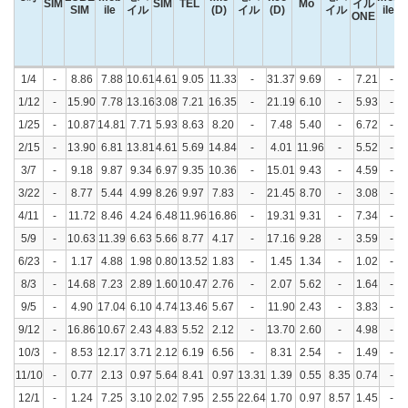
SIM
SIM
TEL
Mo
イル
SIM
ile
イル
(D)
イル
(D)
イル
ile
ONE
8時
0
BIG
b-
DMM
DTI
FREE
IIJ
LINE
mi
Nif
nuro
OCN
U-
1/4
-
8.86
7.88
10.61
4.61
9.05
11.33
-
31.37
9.69
-
7.21
-
SIM
LOBE
mob
モバ
SIM
TEL
mio
モバ
neo
Mo
モバ
モバ
mob
SIM
ile
イル
(D)
イル
(D)
イル
イル
ile
1/12
-
15.90
7.78
13.16
3.08
7.21
16.35
-
21.19
6.10
-
5.93
-
ONE
1/25
-
10.87
14.81
7.71
5.93
8.63
8.20
-
7.48
5.40
-
6.72
-
2/15
-
13.90
6.81
13.81
4.61
5.69
14.84
-
4.01
11.96
-
5.52
-
3/7
-
9.18
9.87
9.34
6.97
9.35
10.36
-
15.01
9.43
-
4.59
-
3/22
-
8.77
5.44
4.99
8.26
9.97
7.83
-
21.45
8.70
-
3.08
-
4/11
-
11.72
8.46
4.24
6.48
11.96
16.86
-
19.31
9.31
-
7.34
-
5/9
-
10.63
11.39
6.63
5.66
8.77
4.17
-
17.16
9.28
-
3.59
-
6/23
-
1.17
4.88
1.98
0.80
13.52
1.83
-
1.45
1.34
-
1.02
-
8/3
-
14.68
7.23
2.89
1.60
10.47
2.76
-
2.07
5.62
-
1.64
-
9/5
-
4.90
17.04
6.10
4.74
13.46
5.67
-
11.90
2.43
-
3.83
-
9/12
-
16.86
10.67
2.43
4.83
5.52
2.12
-
13.70
2.60
-
4.98
-
10/3
-
8.53
12.17
3.71
2.12
6.19
6.56
-
8.31
2.54
-
1.49
-
11/10
-
0.77
2.13
0.97
5.64
8.41
0.97
13.31
1.39
0.55
8.35
0.74
-
12/1
-
1.24
7.25
3.10
2.02
7.95
2.55
22.64
1.70
0.97
8.57
1.45
-