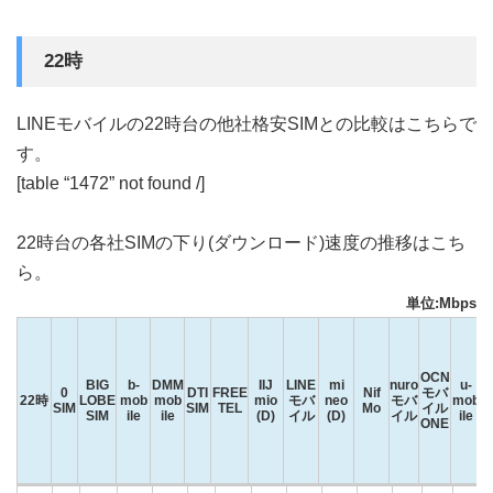
22時
LINEモバイルの22時台の他社格安SIMとの比較はこちらで
す。
[table “1472” not found /]
22時台の各社SIMの下り(ダウンロード)速度の推移はこち
ら。
単位:Mbps
OCN
BIG
b-
DMM
IIJ
LINE
mi
nuro
u-
0
DTI
FREE
Nif
モバ
22時
LOBE
mob
mob
mio
モバ
neo
モバ
mob
SIM
SIM
TEL
Mo
イル
SIM
ile
ile
(D)
イル
(D)
イル
ile
ONE
22時
0
BIG
b-
DMM
DTI
FREE
IIJ
LINE
mi
Nif
nuro
OCN
u-