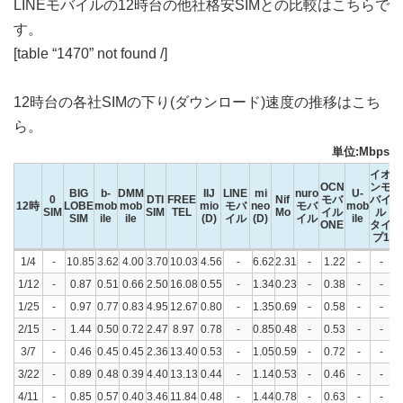
LINEモバイルの12時台の他社格安SIMとの比較はこちらで
す。
[table “1470” not found /]
12時台の各社SIMの下り(ダウンロード)速度の推移はこち
ら。
単位:Mbps
イオ
イ
OCN
ンモ
ン
BIG
b-
DMM
IIJ
LINE
mi
nuro
U-
0
DTI
FREE
Nif
モバ
バイ
バ
12時
LOBE
mob
mob
mio
モバ
neo
モバ
mob
SIM
SIM
TEL
Mo
イル
ル
SIM
ile
ile
(D)
イル
(D)
イル
ile
ONE
タイ
タ
プ1
プ
12時
0
BIG
b-
DMM
DTI
FREE
IIJ
LINE
mi
Nif
nuro
OCN
U-
イオ
1/4
-
10.85
3.62
4.00
3.70
10.03
4.56
-
6.62
2.31
-
1.22
-
-
SIM
LOBE
mob
mob
SIM
TEL
mio
モバ
neo
Mo
モバ
モバ
mob
ンモ
SIM
ile
ile
(D)
イル
(D)
イル
イル
ile
バイ
1/12
-
0.87
0.51
0.66
2.50
16.08
0.55
-
1.34
0.23
-
0.38
-
-
ONE
ル
1/25
-
0.97
0.77
0.83
4.95
12.67
0.80
-
1.35
0.69
-
0.58
-
タイ
-
プ1
2/15
-
1.44
0.50
0.72
2.47
8.97
0.78
-
0.85
0.48
-
0.53
-
-
3/7
-
0.46
0.45
0.45
2.36
13.40
0.53
-
1.05
0.59
-
0.72
-
-
3/22
-
0.89
0.48
0.39
4.40
13.13
0.44
-
1.14
0.53
-
0.46
-
-
4/11
-
0.85
0.57
0.40
3.46
11.84
0.48
-
1.44
0.78
-
0.63
-
-