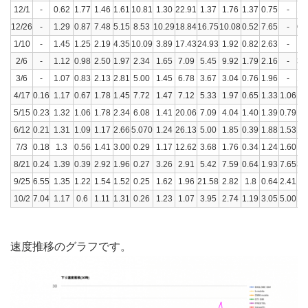
12/1
-
0.62
1.77
1.46
1.61
10.81
1.30
22.91
1.37
1.76
1.37
0.75
-
1.
12/26
-
1.29
0.87
7.48
5.15
8.53
10.29
18.84
16.75
10.08
0.52
7.65
-
6.
1/10
-
1.45
1.25
2.19
4.35
10.09
3.89
17.43
24.93
1.92
0.82
2.63
-
2.
2/6
-
1.12
0.98
2.50
1.97
2.34
1.65
7.09
5.45
9.92
1.79
2.16
-
3.
3/6
-
1.07
0.83
2.13
2.81
5.00
1.45
6.78
3.67
3.04
0.76
1.96
-
1.
4/17
0.16
1.17
0.67
1.78
1.45
7.72
1.47
7.12
5.33
1.97
0.65
1.33
1.06
1.
5/15
0.23
1.32
1.06
1.78
2.34
6.08
1.41
20.06
7.09
4.04
1.40
1.39
0.79
1.
6/12
0.21
1.31
1.09
1.17
2.66
5.070
1.24
26.13
5.00
1.85
0.39
1.88
1.53
1.
7/3
0.18
1.3
0.56
1.41
3.00
0.29
1.17
12.62
3.68
1.76
0.34
1.24
1.60
1.
8/21
0.24
1.39
0.39
2.92
1.96
0.27
3.26
2.91
5.42
7.59
0.64
1.93
7.65
3.
9/25
6.55
1.35
1.22
1.54
1.52
0.25
1.62
1.96
21.58
2.82
1.8
0.64
2.41
1.
10/2
7.04
1.17
0.6
1.11
1.31
0.26
1.23
1.07
3.95
2.74
1.19
3.05
5.00
1.
速度推移のグラフです。