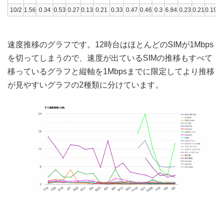
10/2
1.56
0.34
0.53
0.27
0.13
0.21
0.33
0.47
0.46
0.3
6.84
0.23
0.21
0.19
0
速度推移のグラフです。12時台はほとんどのSIMが1Mbps
を切ってしまうので、速度が出ているSIMの推移もすべて
移っているグラフと縦軸を1Mbpsまでに限定してより推移
が見やすいグラフの2種類に分けています。