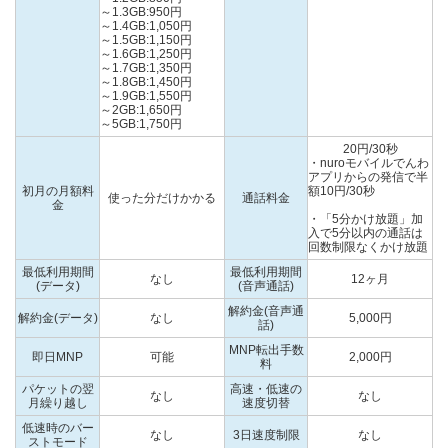
～1.3GB:950円
～1.4GB:1,050円
～1.5GB:1,150円
～1.6GB:1,250円
～1.7GB:1,350円
～1.8GB:1,450円
～1.9GB:1,550円
～2GB:1,650円
～5GB:1,750円
20円/30秒
・nuroモバイルでんわ
アプリからの発信で半
初月の月額料
額10円/30秒
使った分だけかかる
通話料金
金
・「5分かけ放題」加
入で5分以内の通話は
回数制限なくかけ放題
最低利用期間
最低利用期間
なし
12ヶ月
(データ)
(音声通話)
解約金(音声通
解約金(データ)
なし
5,000円
話)
MNP転出手数
即日MNP
可能
2,000円
料
パケットの翌
高速・低速の
なし
なし
月繰り越し
速度切替
低速時のバー
なし
3日速度制限
なし
ストモード