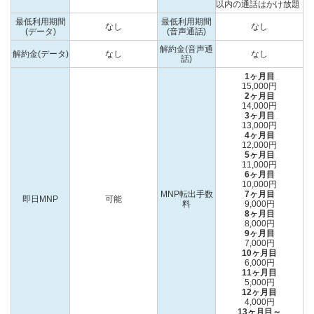
以内の通話はかけ放題
最低利用期間
最低利用期間
なし
なし
(データ)
(音声通話)
解約金(音声通
解約金(データ)
なし
なし
話)
1ヶ月目
15,000円
2ヶ月目
14,000円
3ヶ月目
13,000円
4ヶ月目
12,000円
5ヶ月目
11,000円
6ヶ月目
10,000円
MNP転出手数
7ヶ月目
即日MNP
可能
料
9,000円
8ヶ月目
8,000円
9ヶ月目
7,000円
10ヶ月目
6,000円
11ヶ月目
5,000円
12ヶ月目
4,000円
13ヶ月目～