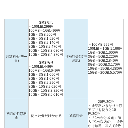
SMSなし
～100MB:299円
100MB～1GB:499円
1GB～3GB:900円
3GB～5GB:1,520円
5GB～8GB:2,140円
～100MB:999円
8GB～10GB:2,470円
100MB～1GB:1,199円
10GB～15GB:3,680円
1GB～3GB:1,600円
15GB～20GB:4,870円
月額料金(デー
月額料金(音声
3GB～5GB:2,220円
タ)
通話)
5GB～8GB:2,840円
SMSあり
8GB～10GB:3,170円
～100MB:449円
10GB～15GB:4,380円
100MB～1GB:649円
15GB～20GB:5,570円
1GB～3GB:1,050円
3GB～5GB:1,670円
5GB～8GB:2,290円
8GB～10GB:2,620円
10GB～15GB:3,820円
15GB～20GB:5,010円
20円/30秒
・通話料いきなり半額
アプリを使うと10
初月の月額料
円/30秒
使った分だけかかる
通話料金
金
・「1分かけ放題」加
入で1分以内の、「5分
かけ放題」加入で5分