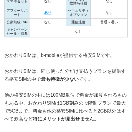
スマホセット
なし
なし
故障時補償
アフターサポ
セキュリティ
あり
なし
ート
オプション
公衆無線LAN
なし
通信速度
普通～遅い
キャンペーン
なし
セール・特典
おかわりSIMは、b-mobileが提供する格安SIMです。
おかわりSIMは、同じ使った分だけ支払うプランを提供す
る格安SIMの中で
最も特徴が少ない
です。
他の格安SIMの中には100MB単位で料金が加算されるもの
もある中、おかわりSIMは1GB刻みの段階制プランで最大
で5GBまで、料金も他の格安SIMに比べると2GB以外はす
べて割高など
特にメリットが見出せません。