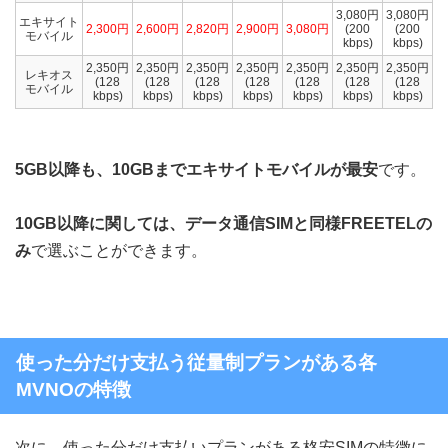
3,080円
3,080円
エキサイト
2,300円
2,600円
2,820円
2,900円
3,080円
(200
(200
モバイル
kbps)
kbps)
2,350円
2,350円
2,350円
2,350円
2,350円
2,350円
2,350円
レキオス
(128
(128
(128
(128
(128
(128
(128
モバイル
kbps)
kbps)
kbps)
kbps)
kbps)
kbps)
kbps)
5GB以降も、10GBまでエキサイトモバイルが最安
です。
10GB以降に関しては、データ通信SIMと同様FREETELの
み
で選ぶことができます。
使った分だけ支払う従量制プランがある各
MVNOの特徴
次に、使った分だけ支払いプランがある格安SIMの特徴に