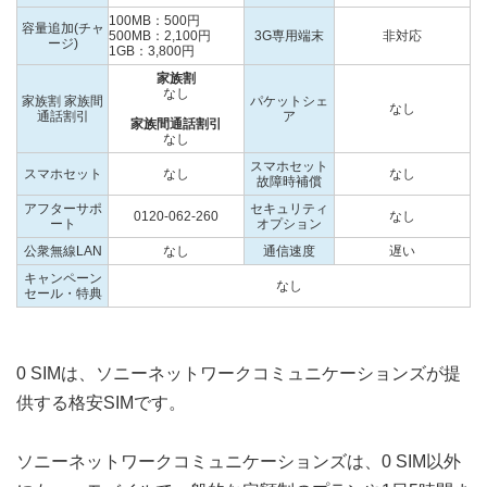
100MB：500円
容量追加(チャ
500MB：2,100円
3G専用端末
非対応
ージ)
1GB：3,800円
家族割
なし
家族割 家族間
パケットシェ
なし
通話割引
ア
家族間通話割引
なし
スマホセット
スマホセット
なし
なし
故障時補償
アフターサポ
セキュリティ
0120-062-260
なし
ート
オプション
公衆無線LAN
なし
通信速度
遅い
キャンペーン
なし
セール・特典
0 SIMは、ソニーネットワークコミュニケーションズが提
供する格安SIMです。
ソニーネットワークコミュニケーションズは、0 SIM以外