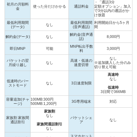
・「通話3分
初月の月額料
使った分だけかかる
通話料金
定額オプション」加入
金
で3分以内の通話がか
け放題
最低利用期間
最低利用期間
利用開始日から5ヶ月
なし
(データ)
(音声通話)
間
解約金(音声通
解約金(データ)
なし
8,000円
話)
MNP転出手数
即日MNP
可能
3,000円
料
なし
パケットの翌
高速・低速の
なし
※追加購入した分のみ
月繰り越し
速度切替
切り替え可能
高速時
なし
低速時のバー
なし
3日速度制限
ストモード
低速時
3日間で366MB
容量追加(チャ
100MB:300円
3G専用端末
対応
ージ)
500MB:1,200円
家族割
なし
家族割 家族間
パケットシェ
なし
通話割引
ア
家族間通話割引
なし
スマホセット