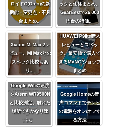
ロイドO(Oreo)の新
ックと価格まとめ。
機能・変更点・不具
GearBestで26,000
合まとめ。
円台の特価。
HUAWEI P9lite購入
Xiaomi Mi Max 2レ
レビューとスペッ
ビュー。Mi Maxとの
ク、最安値で購入で
スペック比較もあ
きるMVNO/ショップ
り。
まとめ
Google Wifiの速度
をAterm WR9500N
Google Homeの音
と比較測定。離れた
声コマンドでテレビ
場所でもかなり速
の電源をオン/オフす
い。
る方法