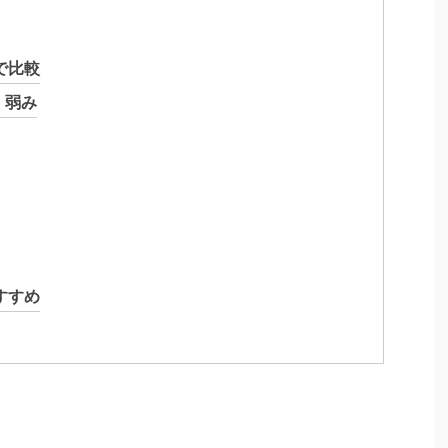
で比較
・弱み
すすめ