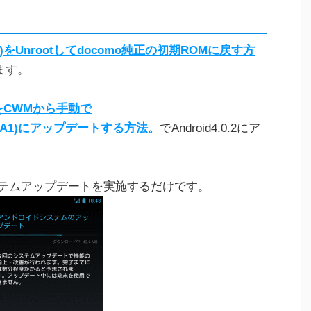
-04D)をUnrootしてdocomo純正の初期ROMに戻す方
します。
4D)をCWMから手動で
04DOMLA1)にアップデートする方法。
でAndroid4.0.2にア
ステムアップデートを実施するだけです。