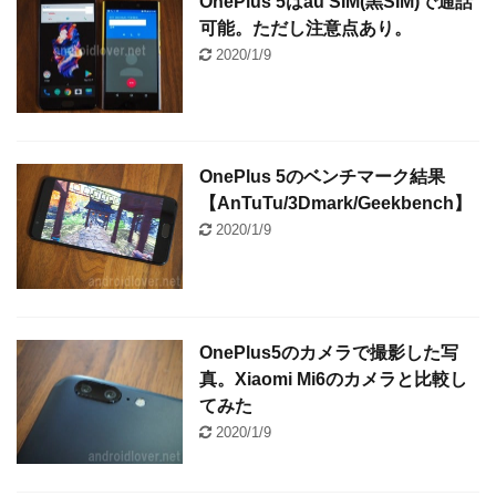
OnePlus 5はau SIM(黒SIM)で通話
可能。ただし注意点あり。
2020/1/9
OnePlus 5のベンチマーク結果
【AnTuTu/3Dmark/Geekbench】
2020/1/9
OnePlus5のカメラで撮影した写
真。Xiaomi Mi6のカメラと比較し
てみた
2020/1/9