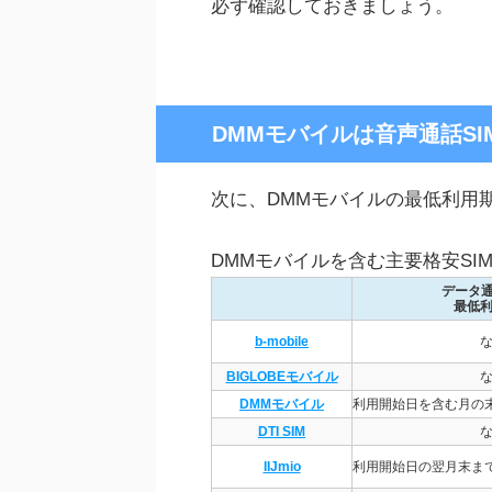
必ず確認しておきましょう。
DMMモバイルは音声通話S
次に、DMMモバイルの最低利用
DMMモバイルを含む主要格安SI
データ通
最低
b-mobile
BIGLOBEモバイル
DMMモバイル
利用開始日を含む月の
DTI SIM
IIJmio
利用開始日の翌月末ま