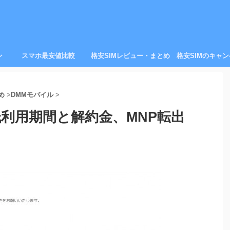
ン
スマホ最安値比較
格安SIMレビュー・まとめ
格安SIMのキャ
め
>
DMMモバイル
>
低利用期間と解約金、MNP転出