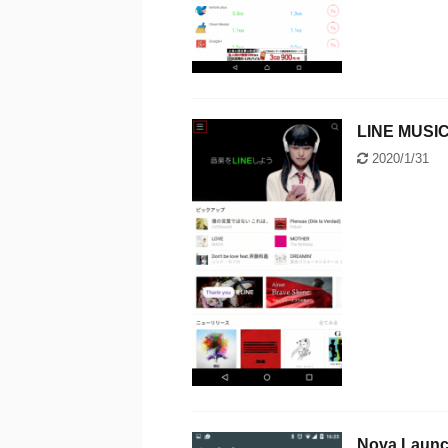
LINE M
2020/1/31
Nova La