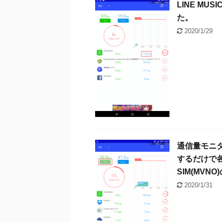
LINE M
た。
2020/1/29
通信量モニ
するだけで
SIM(MV
2020/1/31