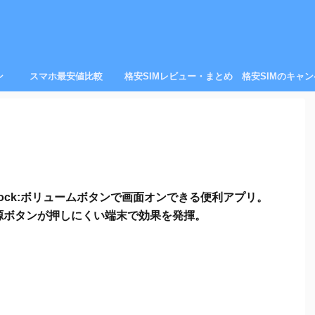
ン
スマホ最安値比較
格安SIMレビュー・まとめ
格安SIMのキャ
 Unlock:ボリュームボタンで画面オンできる便利アプリ。
源ボタンが押しにくい端末で効果を発揮。